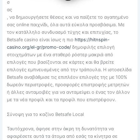
σ
ας
, να δημιουργήσετε θέσεις και να παίξετε το αγαπημένο
σας online παιχνίδι, όλα αυτά εύκολα προσβάσιμα. Με
τον κατάλληλο συνδυασμό τύχης και επιτυχίας, το
Betsafe casino είναι ίσως η πιο
https://hitnspin-
casino.org/el-gr/promo-code/
δημοφιλής επιλογή
στοιχημάτων με ένα σταθερό ρόστερ μακριά από
επιλογές που βασίζονται σε κάρτες και θα βρείτε
επιλογές εμπνευσμένες από την τράπουλα. Η ιστοσελίδα
Betsafe αναβάθμισε τις επιπλέον επιλογές της με 100%
δωρεάν περιστροφές, προσφορές επιστροφής μετρητών
ή άλλες ανταμοιβές για να ανταμείψει ο ένας τον άλλον
με τα νέα προφίλ και τα προφίλ που επιστρέφουν.
Σύνοψη για το καζίνο Betsafe Local
Ταυτόχρονα, άφησε στην άκρη τη δυνατότητα να
αφαιρέσετε αυτά τα άτομα από εσάς τα κίνητρα σε