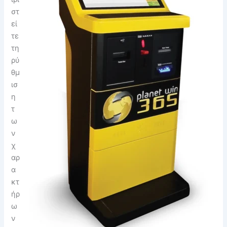
στ
εί
τε
τη
ρύ
θμ
ισ
η
τ
ω
ν
χ
αρ
α
κτ
ήρ
ω
ν