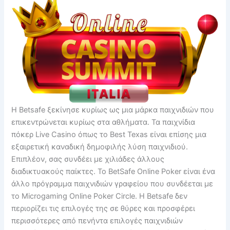
Η Betsafe ξεκίνησε κυρίως ως μια μάρκα παιχνιδιών που
επικεντρώνεται κυρίως στα αθλήματα. Τα παιχνίδια
πόκερ Live Casino όπως το Best Texas είναι επίσης μια
εξαιρετική καναδική δημοφιλής λύση παιχνιδιού.
Επιπλέον, σας συνδέει με χιλιάδες άλλους
διαδικτυακούς παίκτες. Το BetSafe Online Poker είναι ένα
άλλο πρόγραμμα παιχνιδιών γραφείου που συνδέεται με
το Microgaming Online Poker Circle. Η Betsafe δεν
περιορίζει τις επιλογές της σε θύρες και προσφέρει
περισσότερες από πενήντα επιλογές παιχνιδιών