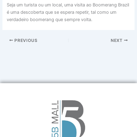
Seja um turista ou um local, uma visita ao Boomerang Brazil
é uma descoberta que se espera repetir, tal como um
verdadeiro boomerang que sempre volta.
PREVIOUS
NEXT