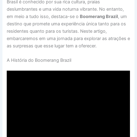
Brasil é conhecido por sua rica cultura, praias
deslumbrantes e uma vida noturna vibrante. No entanto,
em meio a tudo isso, destaca-se o
Boomerang Brazil
, um
destino que promete uma experiência única tanto para os
residentes quanto para os turistas. Neste artigo,
embarcaremos em uma jornada para explorar as atrações e
as surpresas que esse lugar tem a oferecer.
A História do Boomerang Brazil