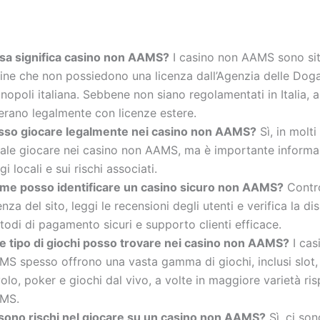
sa significa casino non AAMS?
I casino non AAMS sono sit
line che non possiedono una licenza dall’Agenzia delle Dog
opoli italiana. Sebbene non siano regolamentati in Italia, al
erano legalmente con licenze estere.
sso giocare legalmente nei casino non AAMS?
Sì, in molti
gale giocare nei casino non AAMS, ma è importante informar
gi locali e sui rischi associati.
me posso identificare un casino sicuro non AAMS?
Contro
enza del sito, leggi le recensioni degli utenti e verifica la dis
odi di pagamento sicuri e supporto clienti efficace.
e tipo di giochi posso trovare nei casino non AAMS?
I cas
MS spesso offrono una vasta gamma di giochi, inclusi slot,
olo, poker e giochi dal vivo, a volte in maggiore varietà risp
MS.
 sono rischi nel giocare su un casino non AAMS?
Sì, ci son