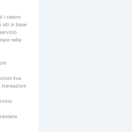
i i casino
 siti in base
 servizio
utare nella
oni
zioni live.
 transazioni
rvizio
 rendere