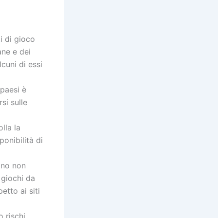
i di gioco
ane e dei
cuni di essi
 paesi è
si sulle
lla la
ponibilità di
ino non
 giochi da
etto ai siti
o rischi