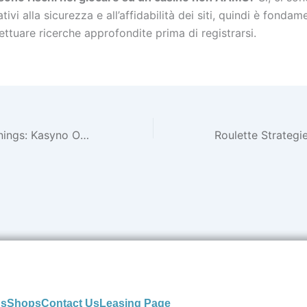
ativi alla sicurezza e all’affidabilità dei siti, quindi è fondam
ettuare ricerche approfondite prima di registrarsi.
Secure Your Winnings: Kasyno Online Blik and Smartfon Transactions Bez Karty
us
Shops
Contact Us
Leasing Page