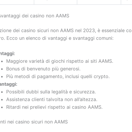
svantaggi dei casino non AAMS
azione dei casino sicuri non AAMS nel 2023, è essenziale co
tro. Ecco un elenco di vantaggi e svantaggi comuni:
ntaggi:
Maggiore varietà di giochi rispetto ai siti AAMS.
Bonus di benvenuto più generosi.
Più metodi di pagamento, inclusi quelli crypto.
antaggi:
Possibili dubbi sulla legalità e sicurezza.
Assistenza clienti talvolta non all’altezza.
Ritardi nei prelievi rispetto ai casino AAMS.
enti nei casino sicuri non AAMS