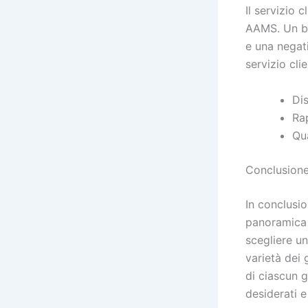
Il servizio 
AAMS. Un bu
e una negati
servizio clie
Dis
Rap
Qua
Conclusion
In conclusi
panoramica d
scegliere un 
varietà dei 
di ciascun 
desiderati e