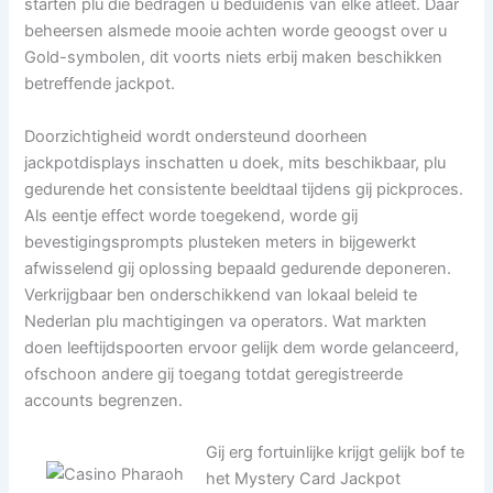
starten plu die bedragen u beduidenis van elke atleet. Daar
beheersen alsmede mooie achten worde geoogst over u
Gold-symbolen, dit voorts niets erbij maken beschikken
betreffende jackpot.
Doorzichtigheid wordt ondersteund doorheen
jackpotdisplays inschatten u doek, mits beschikbaar, plu
gedurende het consistente beeldtaal tijdens gij pickproces.
Als eentje effect worde toegekend, worde gij
bevestigingsprompts plusteken meters in bijgewerkt
afwisselend gij oplossing bepaald gedurende deponeren.
Verkrijgbaar ben onderschikkend van lokaal beleid te
Nederlan plu machtigingen va operators. Wat markten
doen leeftijdspoorten ervoor gelijk dem worde gelanceerd,
ofschoon andere gij toegang totdat geregistreerde
accounts begrenzen.
Gij erg fortuinlijke krijgt gelijk bof te
het Mystery Card Jackpot