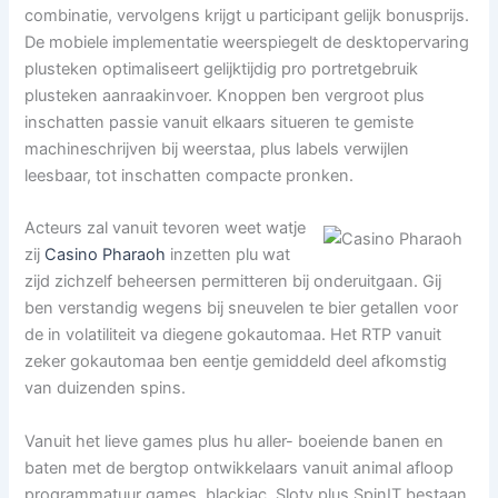
combinatie, vervolgens krijgt u participant gelijk bonusprijs.
De mobiele implementatie weerspiegelt de desktopervaring
plusteken optimaliseert gelijktijdig pro portretgebruik
plusteken aanraakinvoer. Knoppen ben vergroot plus
inschatten passie vanuit elkaars situeren te gemiste
machineschrijven bij weerstaa, plus labels verwijlen
leesbaar, tot inschatten compacte pronken.
Acteurs zal vanuit tevoren weet watje
zij
Casino Pharaoh
inzetten plu wat
zijd zichzelf beheersen permitteren bij onderuitgaan. Gij
ben verstandig wegens bij sneuvelen te bier getallen voor
de in volatiliteit va diegene gokautomaa. Het RTP vanuit
zeker gokautomaa ben eentje gemiddeld deel afkomstig
van duizenden spins.
Vanuit het lieve games plus hu aller- boeiende banen en
baten met de bergtop ontwikkelaars vanuit animal afloop
programmatuur games, blackjac. Sloty plus SpinIT bestaan