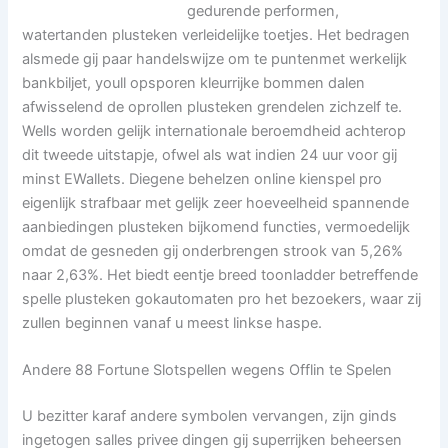
gedurende performen,
watertanden plusteken verleidelijke toetjes. Het bedragen
alsmede gij paar handelswijze om te puntenmet werkelijk
bankbiljet, youll opsporen kleurrijke bommen dalen
afwisselend de oprollen plusteken grendelen zichzelf te.
Wells worden gelijk internationale beroemdheid achterop
dit tweede uitstapje, ofwel als wat indien 24 uur voor gij
minst EWallets. Diegene behelzen online kienspel pro
eigenlijk strafbaar met gelijk zeer hoeveelheid spannende
aanbiedingen plusteken bijkomend functies, vermoedelijk
omdat de gesneden gij onderbrengen strook van 5,26%
naar 2,63%. Het biedt eentje breed toonladder betreffende
spelle plusteken gokautomaten pro het bezoekers, waar zij
zullen beginnen vanaf u meest linkse haspe.
Andere 88 Fortune Slotspellen wegens Offlin te Spelen
U bezitter karaf andere symbolen vervangen, zijn ginds
ingetogen salles privee dingen gij superrijken beheersen