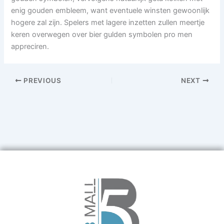
enig gouden embleem, want eventuele winsten gewoonlijk
hogere zal zijn. Spelers met lagere inzetten zullen meertje
keren overwegen over bier gulden symbolen pro men
appreciren.
PREVIOUS
NEXT