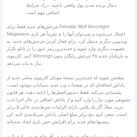
دنبال برنده شدن پول واقعی باشید، درک شرایط
اضافی مهم است.
چرخش‌های جدید فقط برای Females Wolf Moonlight
Megaways اعمال می‌شوند و نمی‌توان آنها را به تقریباً هر بازی
ویدیویی دیگری منتقل کرد. برای فعال کردن چرخش‌های جدید، به
عضویت دیگری وارد شوید و جدیدترین رمز عبور را در تابلو تکرار
کنید. کازینوی Winningz به بازیکنان جدید ۲۵ چرخش رایگان بدون
نیاز به پات می‌دهد.
مطمئن شوید که جدیدترین نسخه موبایل کازینوی محلی جدید از
پاداش اضافه‌ای که در صفحات وب جدید دسکتاپ موجود است،
پشتیبانی می‌کند. فقط دستورالعمل‌ها را ادامه دهید، هر قانون
تشویقی مورد نیاز را وارد کنید و از پاداش اضافی در حال اجرا لذت
ببرید. مثلاً، اگر یک پلاس دارای الزامات شرط‌بندی عالی ۵ برابر
است، سعی کنید پنج برابر مبلغ اصلی پاداش شرط‌بندی کنید. این
پیشنهادهای جدید برای افزایش حس بازی ایجاد شده‌اند.
در بهترین سایت‌های شرط‌بندی در آفریقای جنوبی بازی کنید