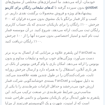
خودمان، ارائه می‌دهند. ما استراتژی‌های مختلفی از مشوق‌های
کدهای تبلیغاتی رایگان برای کازینو goldbet
بدون سپرده گرفته تا
پیشنهادهای ویژه و فروش محصولات برگشت نقدی داریم. در
کسب و کار قمار برانگو با یک مشوق بدون سپرده فراوان که ۲۰۰
چرخش ۱۰۰٪ رایگان را برای بازیکنان جدیدی که یک حساب کاربری
رایگان ثبت می‌کنند، ارائه می‌دهد، شروع کنید. در آن موسسه قمار
ثبت نام کنید و امتیاز اختصاصی بدون سپرده آنها را از ۱۰۰ چرخش
۱۰۰٪ رایگان دریافت کنید.
این پلتفرم علاوه بر مزایایی که از اتصال به برند برتر FanDuel به
دست می‌آورد، ویژگی‌های خوب برنامه و تبلیغات مداوم و بدون
بونوس را ارائه می‌دهد. امکان بازی با وام گرفتن بونوس از بانک در
هر بازی آنلاین، استقلال را به همراه دارد و ارسال چرخش روزانه
ثابت، شرکت‌کنندگان را در طول چندین هفته علاقه‌مند می‌کند.
بسته‌ی خوشامدگویی شرکت قمار FanDuel به دلیل سهولت و
ارزش خود می‌درخشد و حداقل الزامات شرط‌بندی را با یکی از
مناسب‌ترین شرایط شرط‌بندی در صنعت ترکیب می‌کند. این
پلتفرم به طور ایده‌آل برای بازیکنان معمولی و دائمی طراحی شده
است که از امنیت، شهرت و یک اکوسیستم قدرتمند از مزایا