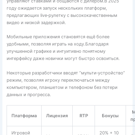
управляют ставками и общаются с дилером.В 2025
году ожидается запуск нескольких платформ,
предлагающих live‑рулетку с высококачественным
видео и низкой задержкой.
Мобильные приложения становятся ещё более
удобными, позволяя играть на ходу.Благодаря
улучшенной графике и интуитивно понятному
интерфейсу даже новички могут быстро освоиться.
Некоторые разработчики вводят “мульти‑устройство”
режим, позволяя игроку переключаться между
компьютером, планшетом и телефоном без потери
данных и прогресса.
М
Платформа
Лицензия
RTP
Бонусы
п
Игровой
20% + 10