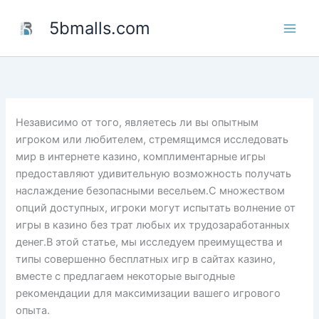
Skip
5bmalls.com
to
content
Независимо от того, являетесь ли вы опытным
игроком или любителем, стремящимся исследовать
мир в интернете казино, комплиментарные игры
предоставляют удивительную возможность получать
наслаждение безопасными весельем.С множеством
опций доступных, игроки могут испытать волнение от
игры в казино без трат любых их трудозаработанных
денег.В этой статье,
мы исследуем преимущества и
типы совершенно бесплатных игр в сайтах казино,
вместе с предлагаем некоторые выгодные
рекомендации для максимизации вашего игрового
опыта.