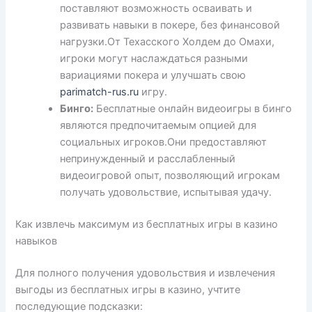
поставляют возможность осваивать и
развивать навыки в покере, без финансовой
нагрузки.От Техасского Холдем до Омахи,
игроки могут наслаждаться разными
вариациями покера и улучшать свою
parimatch-rus.ru
игру.
Бинго:
Бесплатные онлайн видеоигры в бинго
являются предпочитаемым опцией для
социальных игроков.Они предоставляют
непринужденный и расслабленный
видеоигровой опыт, позволяющий игрокам
получать удовольствие, испытывая удачу.
Как извлечь максимум из бесплатных игры в казино
навыков
Для полного получения удовольствия и извлечения
выгоды из бесплатных игры в казино, учтите
последующие подсказки: